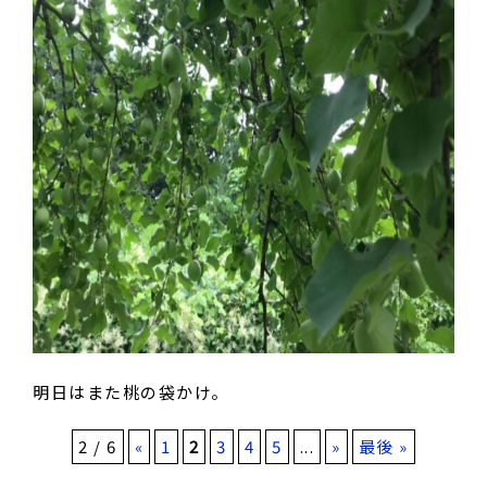
明日はまた桃の袋かけ。
2 / 6
«
1
2
3
4
5
...
»
最後 »