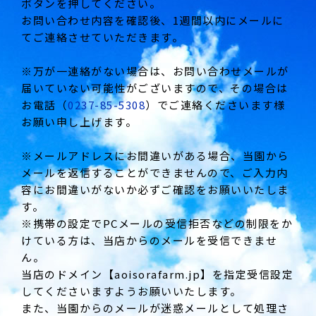
ボタンを押してください。
お問い合わせ内容を確認後、1週間以内にメールに
てご連絡させていただきます。
※万が一連絡がない場合は、お問い合わせメールが
届いていない可能性がございますので、その場合は
お電話（
0237-85-5308
）でご連絡くださいます様
お願い申し上げます。
※メールアドレスにお間違いがある場合、当園から
メールを返信することができませんので、ご入力内
容にお間違いがないか必ずご確認をお願いいたしま
す。
※携帯の設定でPCメールの受信拒否などの制限をか
けている方は、当店からのメールを受信できませ
ん。
当店のドメイン【aoisorafarm.jp】を指定受信設定
してくださいますようお願いいたします。
また、当園からのメールが迷惑メールとして処理さ